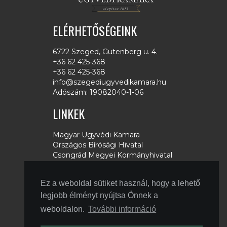
ELÉRHETŐSÉGEINK
6722 Szeged, Gutenberg u. 4.
+36 62 425-368
+36 62 425-368
info@szegediugyvedikamara.hu
Adószám: 19082040-1-06
LINKEK
Magyar Ügyvédi Kamara
Országos Bírósági Hivatal
Csongrád Megyei Kormányhivatal
Microsec
Netlock
Ez a weboldal sütiket használ, hogy a lehető
MÜBSE
Földhivatalok
legjobb élményt nyújtsa Önnek a
Ügyészségek
weboldalon.
További információ
Állami Nyomda
Zalaszám Informatikai Kft