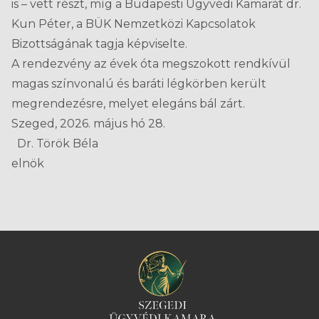
is – vett részt, míg a Budapesti Ügyvédi Kamarát dr.
Kun Péter, a BÜK Nemzetközi Kapcsolatok
Bizottságának tagja képviselte.
A rendezvény az évek óta megszokott rendkívül
magas színvonalú és baráti légkörben került
megrendezésre, melyet elegáns bál zárt.
Szeged, 2026. május hó 28.
Dr. Török Béla
elnök