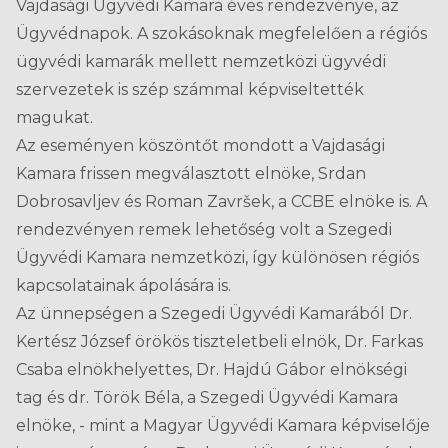
Vajdasági Ügyvédi Kamara éves rendezvénye, az
Ügyvédnapok. A szokásoknak megfelelően a régiós
ügyvédi kamarák mellett nemzetközi ügyvédi
szervezetek is szép számmal képviseltették
magukat.
Az eseményen köszöntőt mondott a Vajdasági
Kamara frissen megválasztott elnöke, Srdan
Dobrosavljev és Roman Završek, a CCBE elnöke is. A
rendezvényen remek lehetőség volt a Szegedi
Ügyvédi Kamara nemzetközi, így különösen régiós
kapcsolatainak ápolására is.
Az ünnepségen a Szegedi Ügyvédi Kamarából Dr.
Kertész József örökös tiszteletbeli elnök, Dr. Farkas
Csaba elnökhelyettes, Dr. Hajdú Gábor elnökségi
tag és dr. Török Béla, a Szegedi Ügyvédi Kamara
elnöke, - mint a Magyar Ügyvédi Kamara képviselője