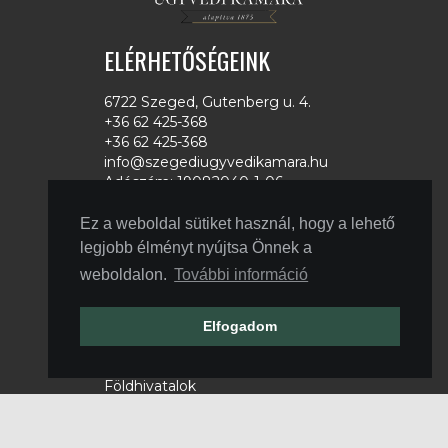
ELÉRHETŐSÉGEINK
6722 Szeged, Gutenberg u. 4.
+36 62 425-368
+36 62 425-368
info@szegediugyvedikamara.hu
Adószám: 19082040-1-06
LINKEK
Ez a weboldal sütiket használ, hogy a lehető
legjobb élményt nyújtsa Önnek a
Magyar Ügyvédi Kamara
weboldalon.
További információ
Országos Bírósági Hivatal
Csongrád Megyei Kormányhivatal
Microsec
Elfogadom
Netlock
MÜBSE
Földhivatalok
Ügyészségek
Állami Nyomda
Zalaszám Informatikai Kft