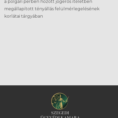
a polgári perben hozott jogerős ítéletben
megállapított tényállás felülmérlegelésének
korlátai tárgyában